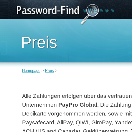
Preis
Homepage
>
Preis
>
Alle Zahlungen erfolgen über das vertra
Unternehmen
PayPro Global.
Die Zahlung 
Debikarte vorgenommen werden
,
sowie mit
Paysafecard, AliPay, QIWI, GiroPay, Yan
ACH (US and Canada), Geldüberweisung, Te